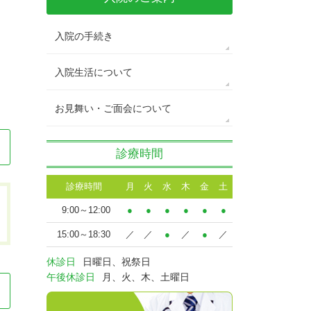
入院の手続き
入院生活について
お見舞い・ご面会について
診療時間
診療時間
月
火
水
木
金
土
9:00～12:00
●
●
●
●
●
●
15:00～18:30
／
／
●
／
●
／
休診日
日曜日、祝祭日
午後休診日
月、火、木、土曜日