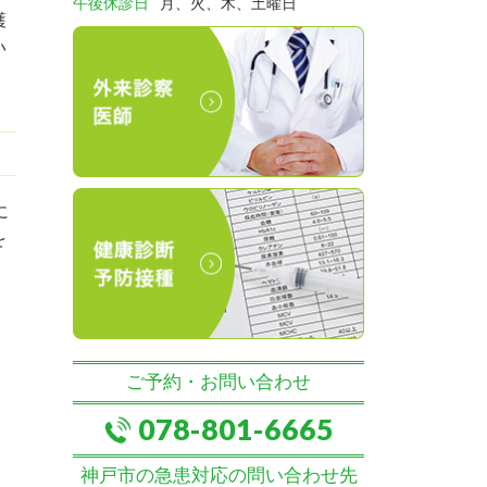
午後休診日
月、火、木、土曜日
護
い
に
を
ご予約・お問い合わせ
078-801-6665
神戸市の急患対応の問い合わせ先