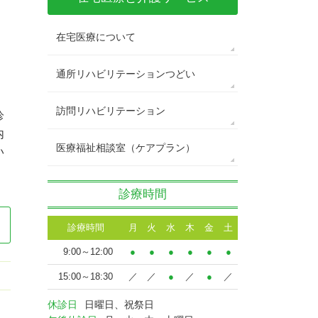
在宅医療について
通所リハビリテーションつどい
訪問リハビリテーション
診
内
医療福祉相談室（ケアプラン）
い
診療時間
診療時間
月
火
水
木
金
土
9:00～12:00
●
●
●
●
●
●
15:00～18:30
／
／
●
／
●
／
休診日
日曜日、祝祭日