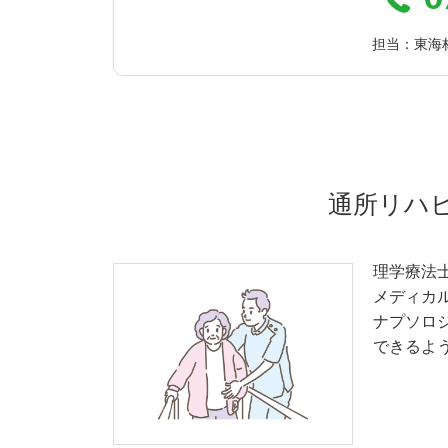
月額合計
担当：東海
通所リハ
理学療法
メディカ
ナプソロ
できるよ